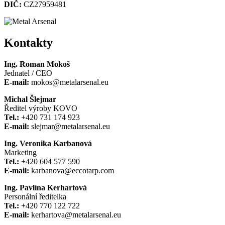
DIČ:
CZ27959481
Kontakty
Ing. Roman Mokoš
Jednatel / CEO
E-mail:
mokos@metalarsenal.eu
Michal Šlejmar
Ředitel výroby KOVO
Tel.:
+420 731 174 923
E-mail:
slejmar@metalarsenal.eu
Ing. Veronika Karbanová
Marketing
Tel.:
+420 604 577 590
E-mail:
karbanova@eccotarp.com
Ing. Pavlína Kerhartová
Personální ředitelka
Tel.:
+420 770 122 722
E-mail:
kerhartova@metalarsenal.eu