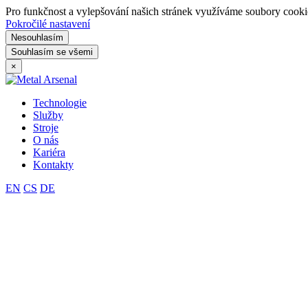
Pro funkčnost a vylepšování našich stránek využíváme soubory cookie
Pokročilé nastavení
Nesouhlasím
Souhlasím se všemi
×
Technologie
Služby
Stroje
O nás
Kariéra
Kontakty
EN
CS
DE